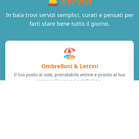
🛎️ Servizi
In baia trovi servizi semplici, curati e pensati per
farti stare bene tutto il giorno.
🏖️
Ombrelloni & Lettini
Il tuo posto al sole, prenotabile online e pronto al tuo
arrivo sulla spiaggia della baia.
🚿
Docce calde
Acqua calda a disposizione per rinfrescarti e toglierti il
sale dopo ogni bagno.